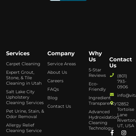
Services
Company
Why
Us
Contact
Carpet Cleaning
Service Areas
Us
5-Star
Expert Grout,
About Us
Reviews
(801)
Stone, & Tile
Careers
793-
Cleaning in Utah
Eco-
0906
FAQs
Friendly
Salt Lake City
info@vit
Upholstery
Blog
Ingredient
Cleaning Services
Transparency
12852
Contact Us
Tortoise
Pet Urine, Stain, &
Advanced
Lane
Odor Removal
Hydroxidation
Riverton
Cleaning
Allergy Relief
UT, USA
Technology
Cleaning Service