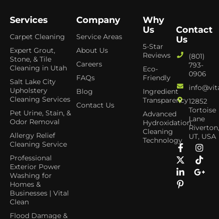
Services
Company
Why
Us
Contact
Carpet Cleaning
Service Areas
Us
5-Star
Expert Grout,
About Us
Reviews
(801)
Stone, & Tile
Careers
793-
Cleaning in Utah
Eco-
0906
FAQs
Friendly
Salt Lake City
info@vit
Upholstery
Blog
Ingredient
Cleaning Services
Transparency
12852
Contact Us
Tortoise
Pet Urine, Stain, &
Advanced
Lane
Odor Removal
Hydroxidation
Riverton
Cleaning
Allergy Relief
UT, USA
Technology
Cleaning Service
Professional
Exterior Power
Washing for
Homes &
Businesses | Vital
Clean
Flood Damage &